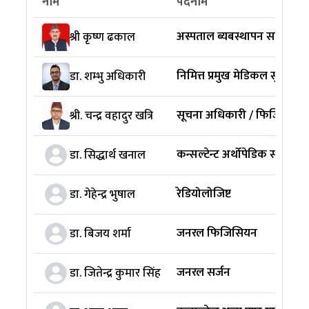
नाम
पदनाम
अस्पताल ब्यबस्थापन समिति अध्
श्री कृष्ण ढकाल
निमित्त प्रमुख मेडिकल सुपरिटेन्डे
डा. शम्भु अधिकारी
सूचना अधिकारी / फिजियोथेरापि
श्री. चन्द्र वहादुर खत्रि
कन्सल्टेन्ट अर्थोपेडिक सर्जन
डा. सिद्धार्थ खनाल
रेडियोलोजिष्ट
डा. गेहेन्द्र भुषाल
जनरल फिजिसियन
डा. बिजय शर्मा
जनरल सर्जन
डा. जितेन्द्र कुमार सिंह