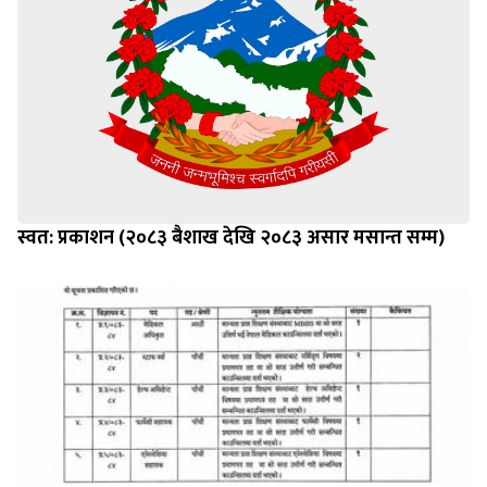
स्वत: प्रकाशन (२०८३ बैशाख देखि २०८३ असार मसान्त सम्म)