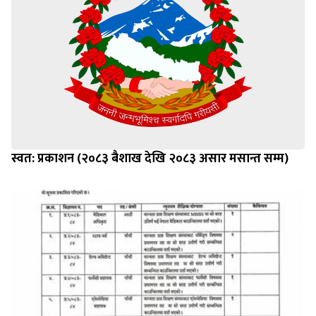
स्वत: प्रकाशन (२०८३ बैशाख देखि २०८३ असार मसान्त सम्म)