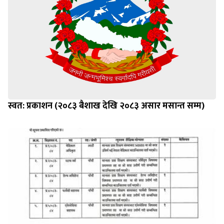
स्वत: प्रकाशन (२०८३ बैशाख देखि २०८३ असार मसान्त सम्म)