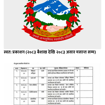
स्वत: प्रकाशन (२०८३ बैशाख देखि २०८३ असार मसान्त सम्म)