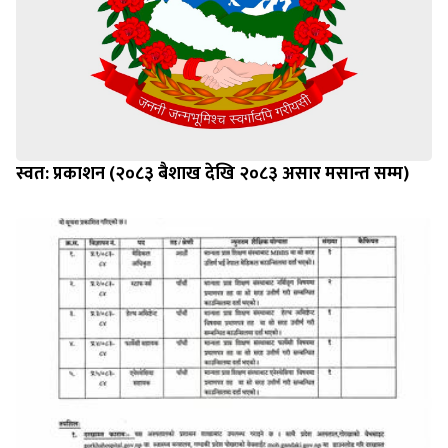
स्वत: प्रकाशन (२०८३ बैशाख देखि २०८३ असार मसान्त सम्म)