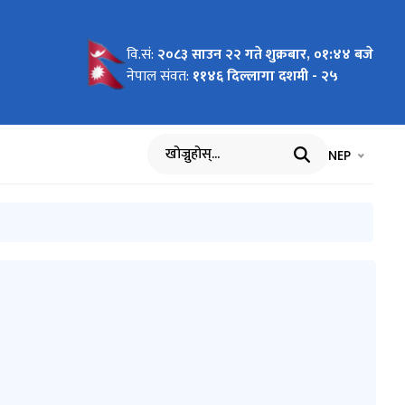
वि.सं:
२०८३ साउन २२ गते शुक्रबार, ०१:४४ बजे
न्त सम्म)
 जरुरी
ुचना
न
हिनामा
b Items)
 महिनामा
२)
ादर तथा
चना
नेपाल संवत:
११४६ दिल्लागा दशमी - २५
िधा लिने
िधा लिने
म्मेदवार
भाषा चयन गर्नुह
भाषा प
NEP
खोज्नुहोस्