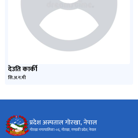
देउति कार्की
सि.अ.न.मी
प्रदेश अस्पताल गोरखा, नेपाल
गोरखा नगरपालिका-०६, गोरखा, गण्डकी प्रदेश, नेपाल